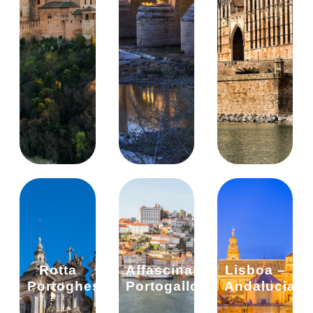
Rotta
Affascinante
Lisboa –
Portoghese
Portogallo
Andalucia