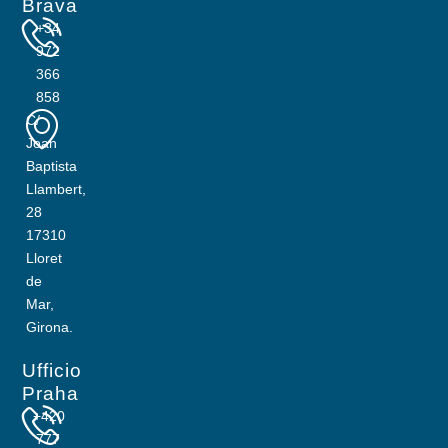
Brava
+34
972
366
858
C/
Joan
Baptista
Llambert,
28
17310
Lloret
de
Mar,
Girona.
Ufficio
Praha
+420
777