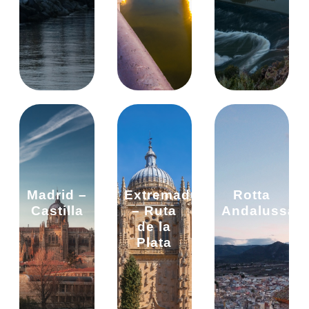
Madrid –
Extremadura
Rotta
Castilla
– Ruta
Andalussa
de la
Plata