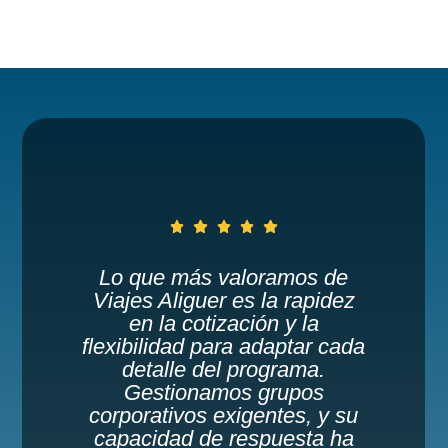
, consigliato
in tutto il mondo
Organizamos una
peregrinación por Fátima,
Santiago y Lourdes con
Viajes Aliguer, y la
experiencia fue
profundamente positiva.
Desde el primer momento,
su equipo mostró una