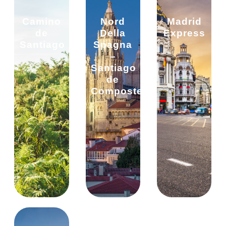
Camino
Nord
Madrid
de
Della
Express
Santiago
Spagna
–
Santiago
de
Compostela