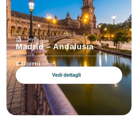
Sevilla
Madrid – Andalusia
8 Giorni
Vedi dettagli