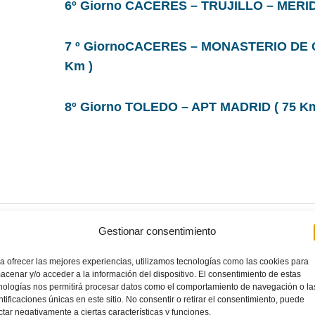
6º Giorno CACERES – TRUJILLO – MERID
7 º GiornoCACERES – MONASTERIO DE 
Km )
8º Giorno TOLEDO – APT MADRID ( 75 Km
Gestionar consentimiento
quello che devi s
a ofrecer las mejores experiencias, utilizamos tecnologías como las cookies para
acenar y/o acceder a la información del dispositivo. El consentimiento de estas
nologías nos permitirá procesar datos como el comportamiento de navegación o la
di partire.
ntificaciones únicas en este sitio. No consentir o retirar el consentimiento, puede
ctar negativamente a ciertas características y funciones.