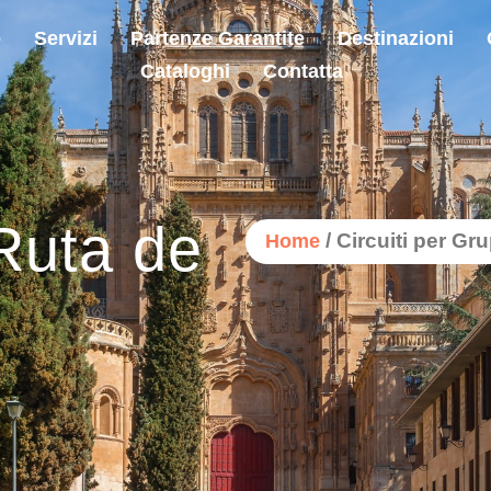
o
Servizi
Partenze Garantite
Destinazioni
Cataloghi
Contatta
Ruta de
/ Circuiti per Gr
Home