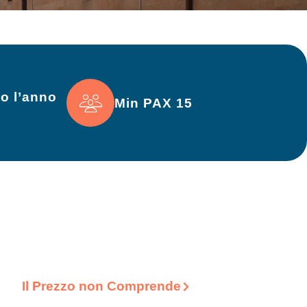
to l’anno
Min PAX 15
Il Prezzo non Comprende