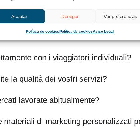
empo operate come DMC?
Aceptar
Denegar
Ver preferencias
984, offrendo servizi ricettivi esclusivamente in Spagna e
 quarant’anni ci rende un partner affidabile e consolidato
Política de cookies
Política de cookies
Aviso Legal
ttamente con i viaggiatori individuali?
e la qualità dei vostri servizi?
rcati lavorate abitualmente?
e materiali di marketing personalizzati 