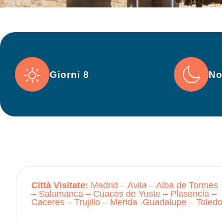
Giorni 8
No
Città Visitate:
Madrid – Avila – Alba de Tormes
– Salamanca – Cuacos de Yuste – Plasencia –
Caceres – Trujillo – Merida -Guadalupe – Toled