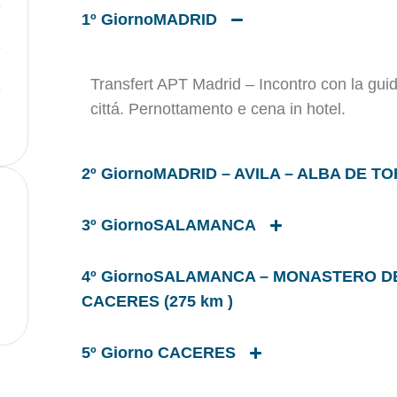
1º GiornoMADRID
Transfert APT Madrid – Incontro con la guid
cittá. Pernottamento e cena in hotel.
2º GiornoMADRID – AVILA – ALBA DE TO
3º GiornoSALAMANCA
4º GiornoSALAMANCA – MONASTERO DE
CACERES (275 km )
5º Giorno CACERES