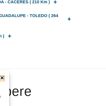
A - CACERES ( 210 Km )
GUADALUPE - TOLEDO ( 264
 )
apere
s