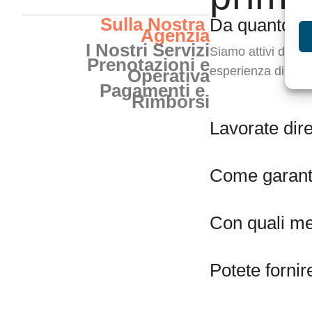
Sulla Nostra
Da quanto t
Agenzia
I Nostri Servizi
Siamo attivi dal 1
Prenotazioni e
esperienza di oltre
Operativa
Pagamenti e
Rimborsi
Lavorate dire
Come garantit
Con quali me
Potete fornir