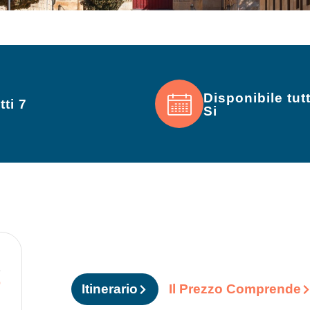
Disponibile tut
tti 7
Si
o
Itinerario
Il Prezzo Comprende