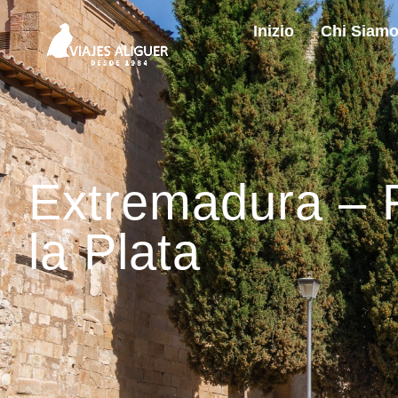
Inizio
Chi Siam
Extremadura – 
la Plata
.