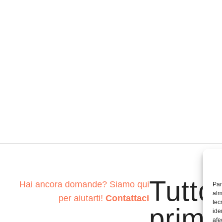
Tutto
Hai ancora domande? Siamo qui
Par
alm
per aiutarti!
Contattaci
tec
prima
ide
afe