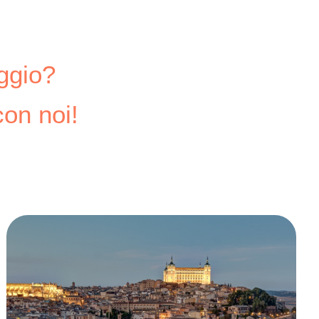
aggio?
con noi!