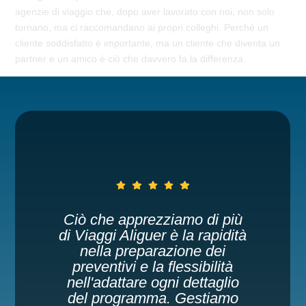
agenzie di viaggio che, dopo aver lavorato con noi, non solo
tornano, ma ci raccomandano ai propri colleghi. Perché un
cliente soddisfatto è importante, ma un cliente che diventa un
partner e un amico è ciò che davvero fa la differenza.
di più
Abbiamo organizzato u
apidità
pellegrinaggio a Fátima
 dei
Santiago e Lourdes co
ilità
Viaggi Aliguer e l'esperie
taglio
è stata profondamente
tiamo
positiva. Fin dal primo