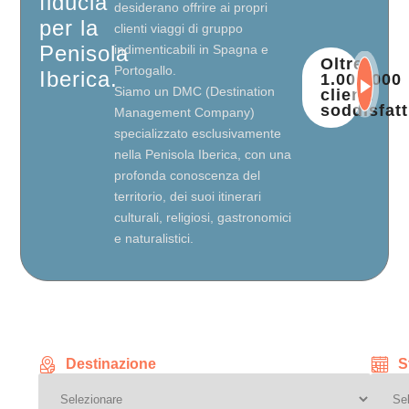
fiducia
desiderano offrire ai propri
per la
clienti viaggi di gruppo
Penisola
indimenticabili in Spagna e
Oltre
Portogallo.
Iberica.
1.000.000
Siamo un DMC (Destination
clienti
soddisfatt
Management Company)
specializzato esclusivamente
nella Penisola Iberica, con una
profonda conoscenza del
territorio, dei suoi itinerari
culturali, religiosi, gastronomici
e naturalistici.
Destinazione
S