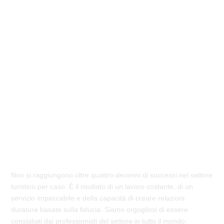
Amato dai
viaggiatori
, consigliato
in tutto il mondo
Non si raggiungono oltre quattro decenni di successi nel settore
turistico per caso. È il risultato di un lavoro costante, di un
servizio impeccabile e della capacità di creare relazioni
durature basate sulla fiducia. Siamo orgogliosi di essere
consigliati dai professionisti del settore in tutto il mondo: