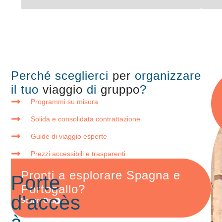
Perché sceglierci
per
organizzare
il tuo
viaggio
di
gruppo
?
Programmi su misura
Solida e consolidata contrattazione
Guide di viaggio esperte
Prezzi accessibili e trasparenti
Pronti a
esplorare
Spagna e
Porte
Portogallo?
d'accès
Scopri Ora