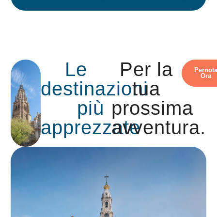
Le
Per la
Pernot
Ora
destinazioni
tua
più
prossima
apprezzate
avventura.