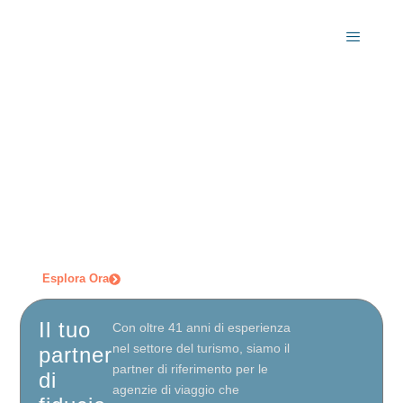
Scopri
Spagna
e
Portogallo
con
Noi
Esplora Ora
Il tuo
Con oltre 41 anni di esperienza
nel settore del turismo, siamo il
partner
partner di riferimento per le
di
agenzie di viaggio che