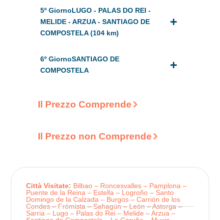
5º GiornoLUGO - PALAS DO REI -
MELIDE - ARZUA - SANTIAGO DE
COMPOSTELA (104 km)
6º GiornoSANTIAGO DE
COMPOSTELA
Il Prezzo Comprende
Il Prezzo non Comprende
Città Visitate:
Bilbao – Roncesvalles – Pamplona –
Puente de la Reina – Estella – Logroño – Santo
Domingo de la Calzada – Burgos – Carrión de los
Condes – Frómista – Sahagún – León – Astorga –
Sarria – Lugo – Palas do Rei – Melide – Arzua –