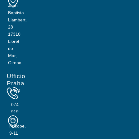
Joan
Baptista
Llambert,
28
17310
Lloret
de
Mar,
Girona.
Ufficio
Praha
+420
777
074
919
Na
Príkope,
9-11