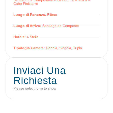
Santiago de Compostela – La Coruña – Muxia –
Cabo Finisterre
Luogo di Partenza:
Bilbao
Luogo di Arrivo:
Santiago de Composte
Hotels:
4 Stelle
Tipologia Camere:
Doppia, Singola, Tripla
Inviaci Una
Richiesta
Please select form to show