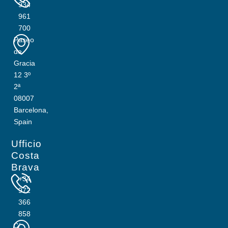
934
961
700
Paseo
de
Gracia
12 3º
2ª
08007
Barcelona,
Spain
Ufficio
Costa
Brava
+34
972
366
858
C/