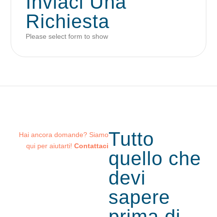
Inviaci Una
Richiesta
Please select form to show
Tutto
Hai ancora domande? Siamo
qui per aiutarti!
Contattaci
quello che
devi
sapere
prima
di