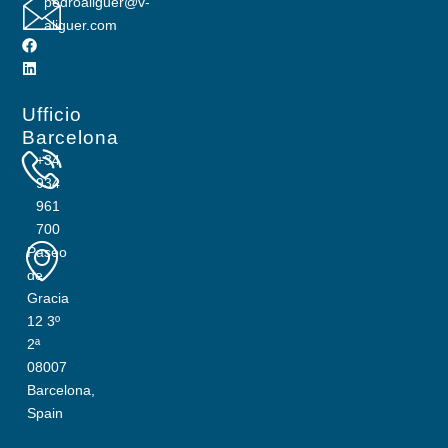
pedroaliguer@v-
aliguer.com
Ufficio
Barcelona
+34
934
961
700
Paseo
de
Gracia
12 3º
2ª
08007
Barcelona,
Spain