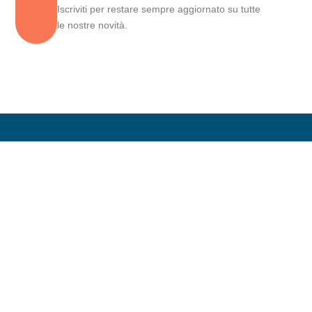
Iscriviti per restare sempre aggiornato su tutte
le nostre novità.
pedroaliguer@v-
aliguer.com
Ufficio