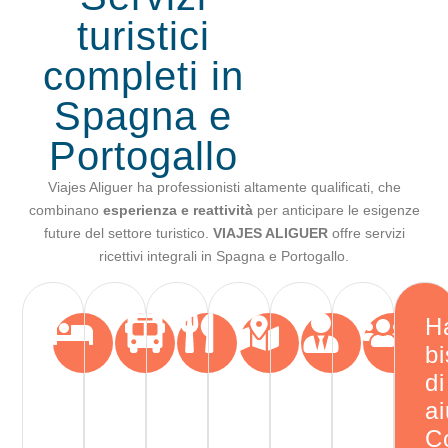
turistici
completi in
Spagna e
Portogallo
Viajes Aliguer ha professionisti altamente qualificati, che
combinano
esperienza e reattività
per anticipare le esigenze
future del settore turistico.
VIAJES ALIGUER
offre servizi
ricettivi integrali in Spagna e Portogallo.
H
b
di
a
C