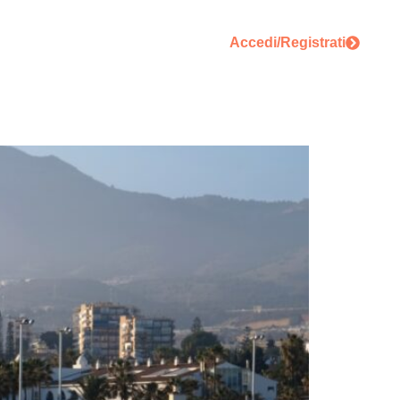
utunno
Circuiti per Gruppi
Accedi/Registrati