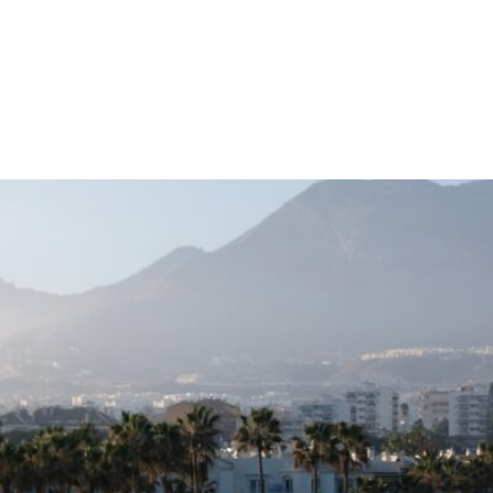
Seasons:
A
o
Servizi
Partenze Garantite
Destinazioni
Cataloghi
Contatta