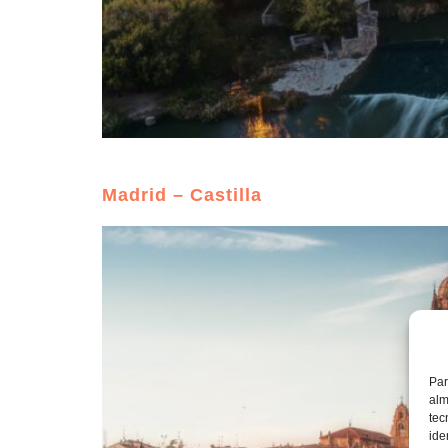
Madrid – Castilla
Par
alm
tec
ide