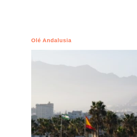
Tours 
Inizio
Chi Siam
Olé Andalusia