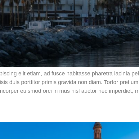
piscing elit etiam, ad fusce habitasse pharetra lacinia
sis duis porttitor primis gravida non diam. Tortor pretium
amcorper euismod orci in mus nisl auctor nec imperdiet, 