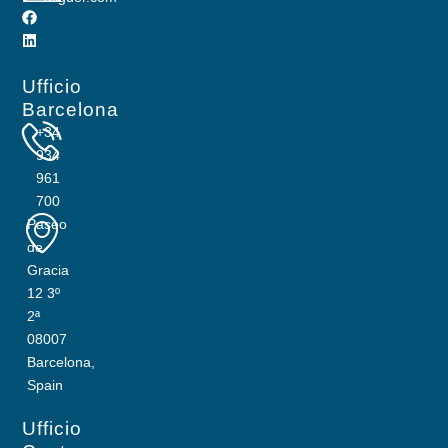
Ufficio
Barcelona
+34
934
961
700
Paseo
de
Gracia
12 3º
2ª
08007
Barcelona,
Spain
Ufficio