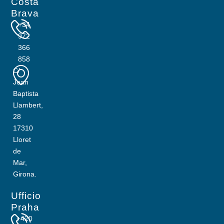
Costa
Brava
+34
972
366
858
C/
Joan
Baptista
Llambert,
28
17310
Lloret
de
Mar,
Girona.
Ufficio
Praha
+420