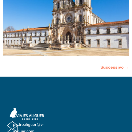
Successivo
→
pedroaliguer@v-
aliguer.com