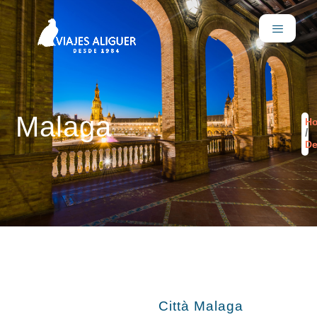
Malaga
H
/
De
Città Malaga