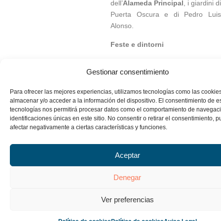
dell’
Alameda Principal
, i giardini di
Puerta Oscura e di Pedro Luis
Alonso.
Feste e dintorni
Il periodo di Pasqua è un buon
Gestionar consentimiento
momento per visitare Malaga. La
sua
Settimana Santa
, dichiarata
Para ofrecer las mejores experiencias, utilizamos tecnologías como las cookie
festa di Interesse Turistico
almacenar y/o acceder a la información del dispositivo. El consentimiento de e
Internazionale, spicca per le
tecnologías nos permitirá procesar datos como el comportamiento de navegaci
identificaciones únicas en este sitio. No consentir o retirar el consentimiento, 
processioni monumentali e per il
afectar negativamente a ciertas características y funciones.
fervore popolare che risveglia in
ogni quartiere.
Aceptar
I dintorni di Malaga invitano a
percorrere una provincia segnata
Denegar
dai forti contrasti esistenti tra i
paesi dell’interno e quelli della
Ver preferencias
costa. La Costa del Sol è
disseminata di paesini di grande