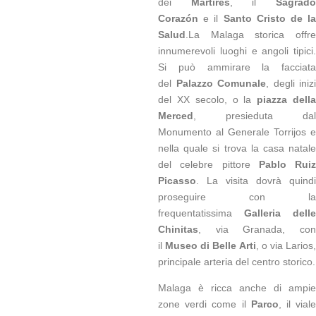
dei
Mártires
, il
Sagrad
Corazón
e il
Santo Cristo de la
Salud
.La Malaga storica offre
innumerevoli luoghi e angoli tipici.
Si può ammirare la facciata
del
Palazzo Comunale
, degli inizi
del XX secolo, o la
piazza dell
Merced
, presieduta dal
Monumento al Generale Torrijos e
nella quale si trova la casa natale
del celebre pittore
Pablo Ruiz
Picasso
. La visita dovrà quindi
proseguire con la
frequentatissima
Galleria delle
Chinitas
, via Granada, con
il
Museo di Belle Arti
, o via Larios
principale arteria del centro storico.
Malaga è ricca anche di ampie
zone verdi come il
Parco
, il vial