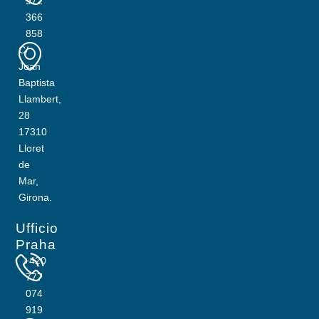
972
366
858
C/
Joan
Baptista
Llambert,
28
17310
Lloret
de
Mar,
Girona.
Ufficio
Praha
+420
777
074
919