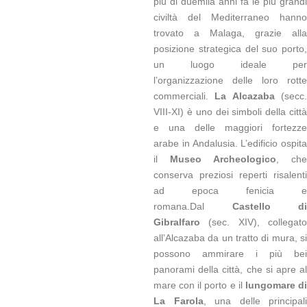
più di duemila anni fa le più grandi
civiltà del Mediterraneo hanno
trovato a Malaga, grazie alla
posizione strategica del suo porto,
un luogo ideale per
l’organizzazione delle loro rotte
commerciali.
La Alcazaba
(secc
VIII-XI) è uno dei simboli della città
e una delle maggiori fortezze
arabe in Andalusia. L’edificio ospita
il
Museo Archeologico
, che
conserva preziosi reperti risalenti
ad epoca fenicia e
romana.Dal
Castello di
Gibralfaro
(sec. XIV), collegato
all’Alcazaba da un tratto di mura, si
possono ammirare i più bei
panorami della città, che si apre al
mare con il porto e il
lungomare d
La Farola
, una delle principali