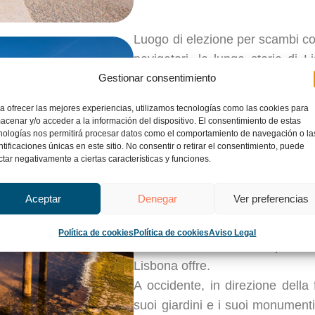
Luogo di elezione per scambi co
navigatori, la lunga storia di L
trasformerà, nel II secolo, nell
Gestionar consentimiento
araba a partire dall’VIII secol
a ofrecer las mejores experiencias, utilizamos tecnologías como las cookies para
conquistata da D. Afonso Henri
acenar y/o acceder a la información del dispositivo. El consentimiento de estas
nologías nos permitirá procesar datos como el comportamiento de navegación o la
capitale del paese, nel 1255.
ntificaciones únicas en este sitio. No consentir o retirar el consentimiento, puede
ctar negativamente a ciertas características y funciones.
A piedi nei quartieri tipici, in
Aceptar
Denegar
Ver preferencias
dalle colline negli ascensor
metropolitana, autentico museo
Política de cookies
Política de cookies
Aviso Legal
tutti i mezzi sono buoni per sco
Lisbona offre.
A occidente, in direzione della
suoi giardini e i suoi monumen