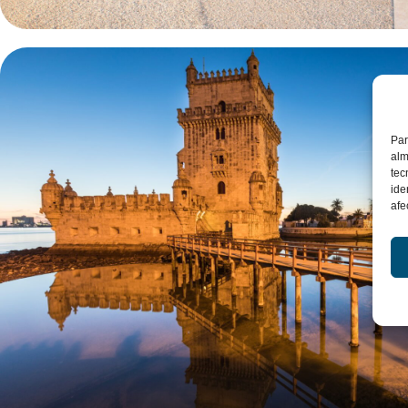
Par
alm
tec
ide
afe