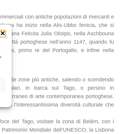
mmerciali con antiche popolazioni di mercanti e
isbona ha inizio nella Alis-Ubbo fenicia, che si
a romana Felicita Julia Olisipo, nella Aschbouna
o, in città portoghese nell’anno 1147, quando fu
ques, primo re del Portogallo, e infine nella
s
 tram nelle zone più antiche, salendo o scendendo
i secolari, in barca sul Tago, o persino in
 sotterraneo di arte contemporanea portoghese,
prire l’interessantissima diversità culturale che
 foce del Tago, visitate la zona di Belém, con i
ti Patrimonio Mondiale dell’UNESCO, la Lisbona