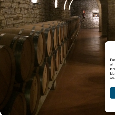
Par
alm
tec
ide
afe