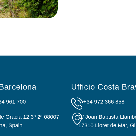
 Barcelona
Ufficio Costa Bra
34 961 700
+34 972 366 858
e Gracia 12 3º 2ª 08007
C/ Joan Baptista Llambe
na, Spain
17310 Lloret de Mar, Gi