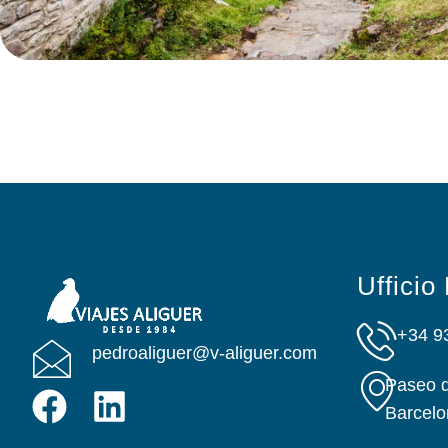
Ufficio
+34 9
pedroaliguer@v-aliguer.com
Paseo d
Barcelo