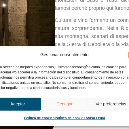
famosi perché proprio qui furono 
Cultura e vino formano un conn
natura sorprendente. Nella Rioj
alta montagna, scenari di aspet
della Sierra di Cebollera o la Ris
Gestionar consentimiento
a ofrecer las mejores experiencias, utilizamos tecnologías como las cookies para
acenar y/o acceder a la información del dispositivo. El consentimiento de estas
nologías nos permitirá procesar datos como el comportamiento de navegación o la
ntificaciones únicas en este sitio. No consentir o retirar el consentimiento, puede
ctar negativamente a ciertas características y funciones.
Aceptar
Denegar
Ver preferencias
Política de cookies
Política de cookies
Aviso Legal