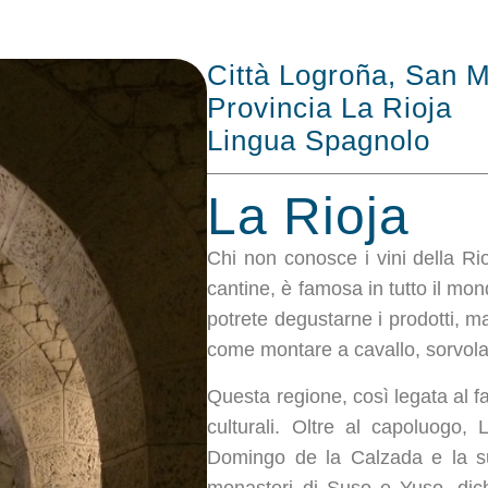
Città Logroña, San M
Provincia La Rioja
Lingua Spagnolo
La Rioja
Chi non conosce i vini della R
cantine, è famosa in tutto il mond
potrete degustarne i prodotti, ma
come montare a cavallo, sorvolar
Questa regione, così legata al 
culturali. Oltre al capoluogo,
Domingo de la Calzada e la su
monasteri di Suso e Yuso, dic