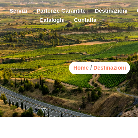
o
Servizi
Partenze Garantite
Destinazioni
Cataloghi
Contatta
/
Home
Destinazioni