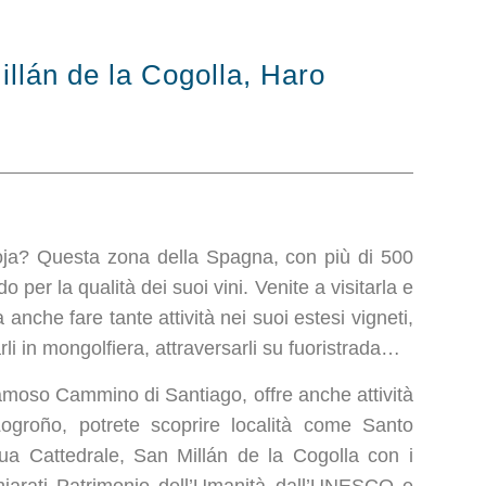
illán de la Cogolla, Haro
ioja? Questa zona della Spagna, con più di 500
o per la qualità dei suoi vini. Venite a visitarla e
 anche fare tante attività nei suoi estesi vigneti,
li in mongolfiera, attraversarli su fuoristrada…
famoso Cammino di Santiago, offre anche attività
 Logroño, potrete scoprire località come Santo
a Cattedrale, San Millán de la Cogolla con i
hiarati Patrimonio dell’Umanità dall’UNESCO e