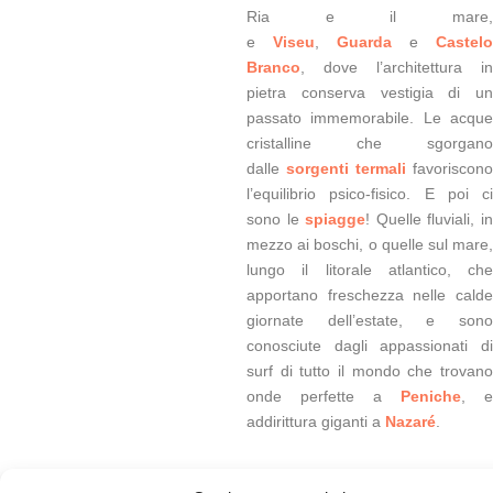
Ria e il mare,
e
Viseu
,
Guarda
e
Castelo
Branco
, dove l’architettura in
pietra conserva vestigia di un
passato immemorabile. Le acque
cristalline che sgorgano
dalle
sorgenti termali
favoriscono
l’equilibrio psico-fisico. E poi ci
sono le
spiagge
! Quelle fluviali, i
mezzo ai boschi, o quelle sul mare,
lungo il litorale atlantico, che
apportano freschezza nelle calde
giornate dell’estate, e sono
conosciute dagli appassionati di
surf di tutto il mondo che trovano
onde perfette a
Peniche
, e
addirittura giganti a
Nazaré
.