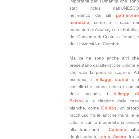
importanti per l’Umanità che sono
stati inclusi dall’UNESCO
nell’elenco dei siti
patrimonio
mondiale
, come è il caso dei
monasteri di Alcobaça e di Batalha,
del Convento di Cristo, a Tomar, e
dell’Università di Coimbra.
Ma ce ne sono anche altri che
presentano caratteristiche uniche e
che vale la pena di scoprire. Ad
esempio, i
villaggi storici
e 
castelli che hanno difeso i confini
della nazione, i
Villaggi di
Scisto
e le cittadine dalle case
bianche, come
Óbidos
, un tesoro
racchiuso fra le antiche mura, e le
città in cui la modernità si unisce
alla tradizione –
Coimbra
, città
degli studenti,
Leiria
,
Aveiro
, fra l