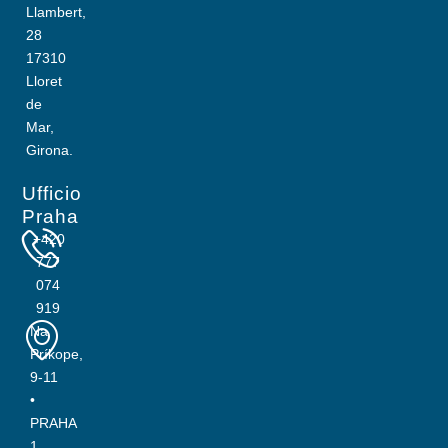
Llambert,
28
17310
Lloret
de
Mar,
Girona.
Ufficio
Praha
+420
777
074
919
Na
Príkope,
9-11
•
PRAHA
1,