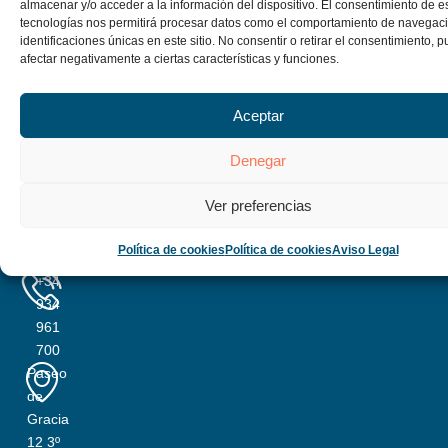
almacenar y/o acceder a la información del dispositivo. El consentimiento de e
tecnologías nos permitirá procesar datos como el comportamiento de navegaci
identificaciones únicas en este sitio. No consentir o retirar el consentimiento, 
afectar negativamente a ciertas características y funciones.
Aceptar
pedroaliguer@v-
aliguer.com
Denegar
Ver preferencias
Ufficio
Política de cookies
Política de cookies
Aviso Legal
Barcelona
+34
934
961
700
Paseo
de
Gracia
12 3º