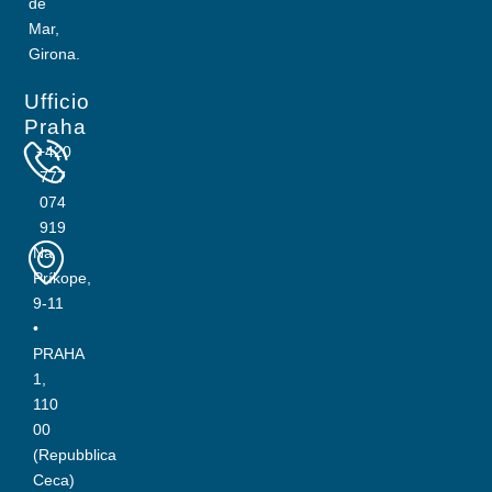
de
Mar,
Girona.
Ufficio
Praha
+420
777
074
919
Na
Príkope,
9-11
•
PRAHA
1,
110
00
(Repubblica
Ceca)