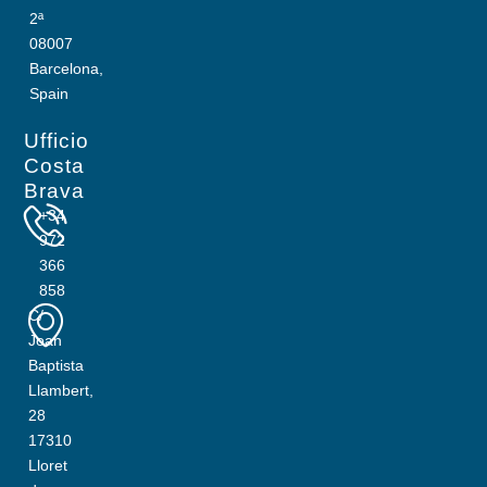
2ª
08007
Barcelona,
Spain
Ufficio
Costa
Brava
+34
972
366
858
C/
Joan
Baptista
Llambert,
28
17310
Lloret