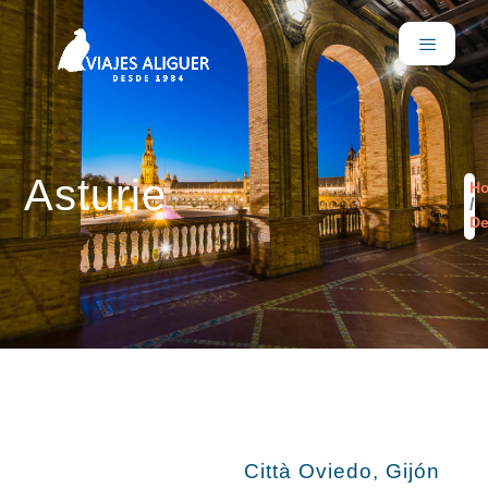
Asturie
H
/
De
Città Oviedo, Gijón