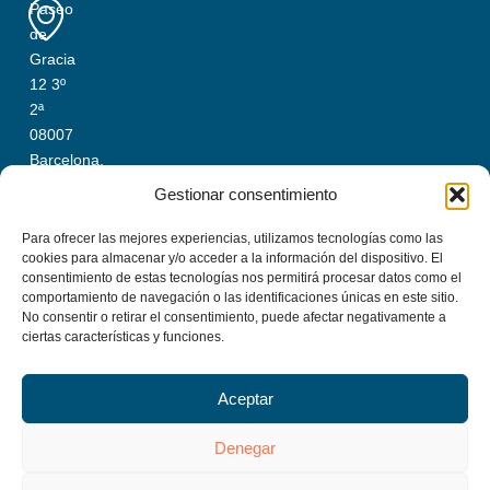
Paseo
de
Gracia
12 3º
2ª
08007
Barcelona,
Spain
Gestionar consentimiento
Ufficio
Para ofrecer las mejores experiencias, utilizamos tecnologías como las
Costa
cookies para almacenar y/o acceder a la información del dispositivo. El
consentimiento de estas tecnologías nos permitirá procesar datos como el
Brava
comportamiento de navegación o las identificaciones únicas en este sitio.
+34
No consentir o retirar el consentimiento, puede afectar negativamente a
972
ciertas características y funciones.
366
858
Aceptar
C/
Joan
Denegar
Baptista
Llambert,