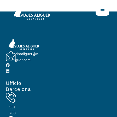
Aviso Legal
pedroaliguer@v-
aliguer.com
Ufficio
Barcelona
+34
934
961
700