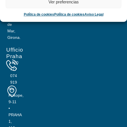
Ver preferencias
28
17310
Política de cookies
Política de cookies
Aviso Legal
Lloret
de
Mar,
Girona.
Ufficio
Praha
+420
777
074
919
Na
Príkope,
9-11
•
PRAHA
1,