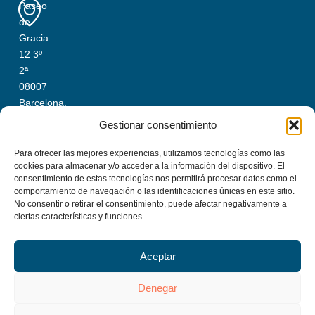
Paseo
de
Gracia
12 3º
2ª
08007
Barcelona,
Spain
Gestionar consentimiento
Ufficio
Para ofrecer las mejores experiencias, utilizamos tecnologías como las
Costa
cookies para almacenar y/o acceder a la información del dispositivo. El
consentimiento de estas tecnologías nos permitirá procesar datos como el
Brava
comportamiento de navegación o las identificaciones únicas en este sitio.
+34
No consentir o retirar el consentimiento, puede afectar negativamente a
972
ciertas características y funciones.
366
858
Aceptar
C/
Joan
Denegar
Baptista
Llambert,