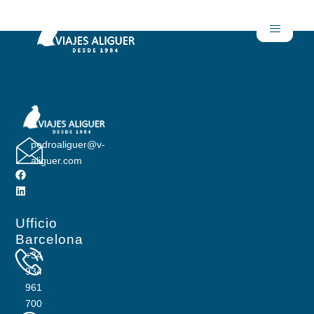
Entry # 2799
pedroaliguer@v-
aliguer.com
Ufficio
Barcelona
+34
934
961
700