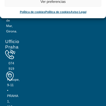
Ver preferencias
28
17310
Política de cookies
Política de cookies
Aviso Legal
Lloret
de
Mar,
Girona.
Ufficio
Praha
+420
777
074
919
Na
Príkope,
9-11
•
PRAHA
1,